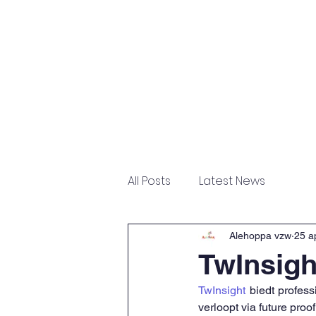
Home
Nieuwtjes
Over 
All Posts
Latest News
Alehoppa vzw
25 a
TwInsigh
TwInsight 
biedt profes
verloopt via future proo