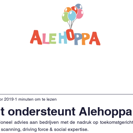
ons
Wat doen we?
Help mee
Contact
D
pr 2019
1 minuten om te lezen
t ondersteunt Alehoppa
sioneel advies aan bedrijven met de nadruk op toekomstgericht
f scanning, driving force & social expertise.