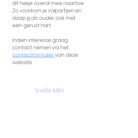
dit hekje overal mee naartoe. 
Zo voorkom je valpartijen en 
slaap jij als ouder ook met 
een gerust hart.
Indien interesse graag 
contact nemen via het 
contactformulier 
van deze 
website.
Snelle kliks
Nieuwtjes
Links
Over ons
Contact