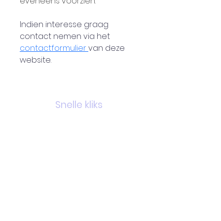
eveneens voorzien.
Indien interesse graag 
contact nemen via het 
contactformulier 
van deze 
website.
Snelle kliks
Nieuwtjes
Links
Over ons
Contact
Wat doen we?