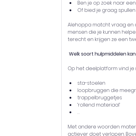
Ben je op zoek naar een
Of bied je graag spullen
Alehoppa matcht vraag en a
mensen die je kunnen helpe
terecht en krijgen ze een t
 Welk soort hulpmiddelen kan
Op het deelplatform vind je
sta-stoelen
loopbruggen die meegro
trappelbruggetjes
‘rollend materiaal’
…
Met andere woorden: materiaa
actiever doet verlopen. Bov