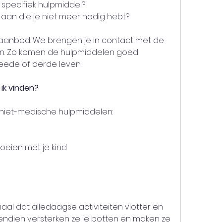
 specifiek hulpmiddel?
 aan die je niet meer nodig hebt?
anbod. We brengen je in contact met de 
n. Zo komen de hulpmiddelen goed  
weede of derde leven.
 ik vinden?
 niet-medische hulpmiddelen:
eien met je kind
l dat alledaagse activiteiten vlotter en 
endien versterken ze je botten en maken ze 